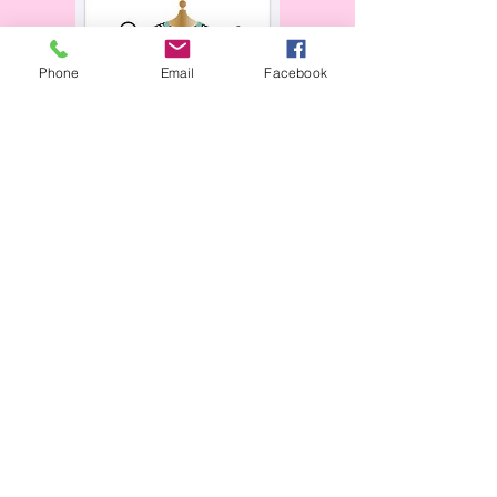
Phone
Email
Facebook
Horaires d'ouverture :
​
Mardi au vendredi
:
9h à 12h - 14h15 à 18h15
Samedi
:
10h à 16h
en continu
Fermé le lundi