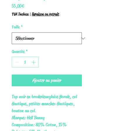
Prix
55,00 €
TVA Incluse
|
livraison ou retrait
Taille
*
Quantité
*
Ajouter au panier
Top noir en broderie anglaise florale, col
élastique, petites manches élastiques,
bouton au col.
Marque: Hell Bunny
Composition: 80% Coton, 15%