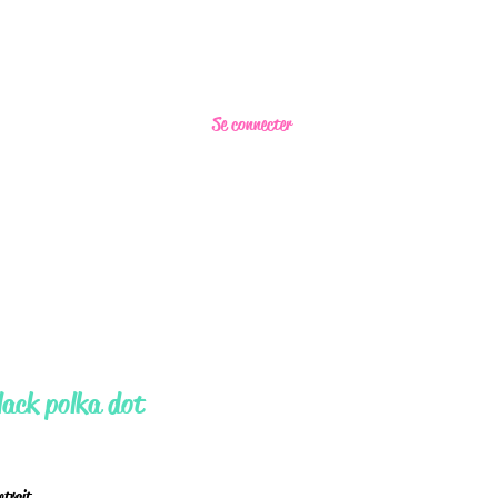
Se connecter
lack polka dot
retrait