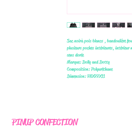
Sac noir à pois blancs , bandoulière fo
plusieurs poches intérieures, intérieur 
sens dorée
Marque: Dolly and Dotty
Composition: Polyuréthane
Dimension: 28X22X11
PINUP CONFECTION