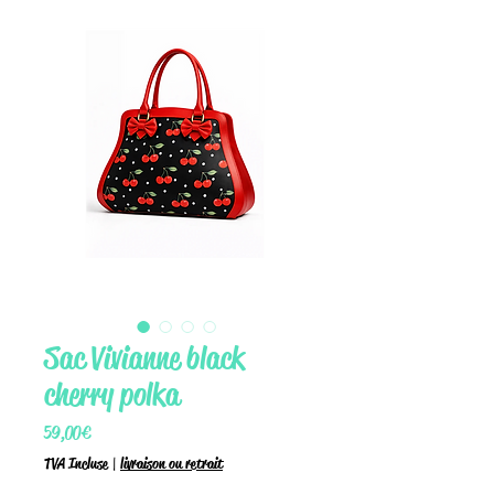
Sac Vivianne black
cherry polka
Prix
59,00 €
TVA Incluse
|
livraison ou retrait