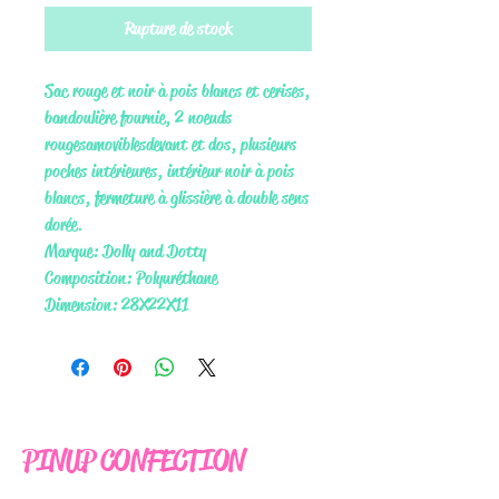
Rupture de stock
Sac rouge et noir à pois blancs et cerises,
bandoulière fournie, 2 noeuds
rouges amovibles devant et dos, plusieurs
poches intérieures, intérieur noir à pois
blancs, fermeture à glissière à double sens
dorée.
Marque: Dolly and Dotty
Composition: Polyuréthane
Dimension: 28X22X11
PINUP CONFECTION