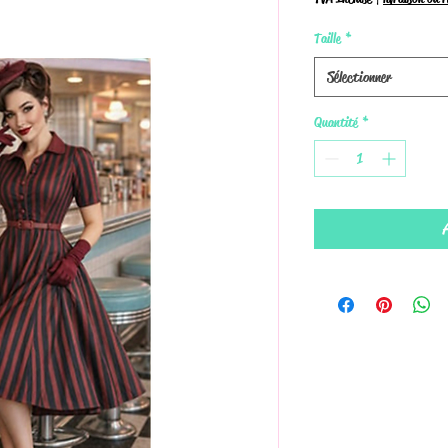
Taille
*
Sélectionner
Quantité
*