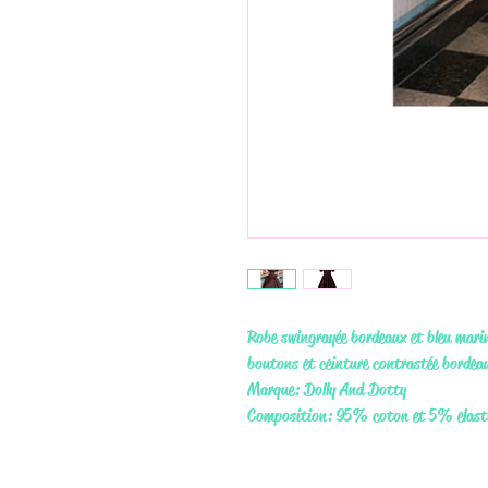
Robe swing rayée bordeaux et bleu marine
boutons et ceinture contrastée bordeau
Marque: Dolly And Dotty
Composition: 95% coton et 5% elast