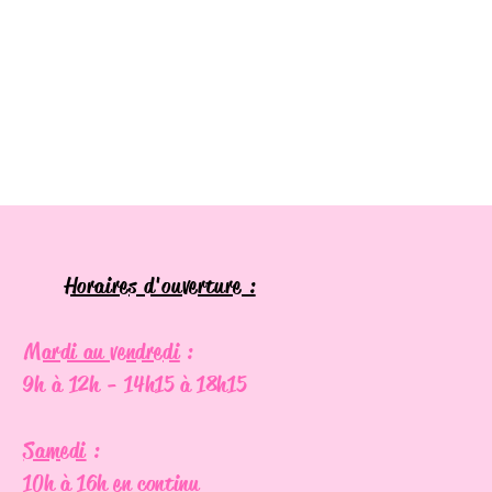
Horaires d'ouverture :
​
Mardi au vendredi
:
9h à 12h - 14h15 à 18h15
Samedi
:
10h à 16h
en continu