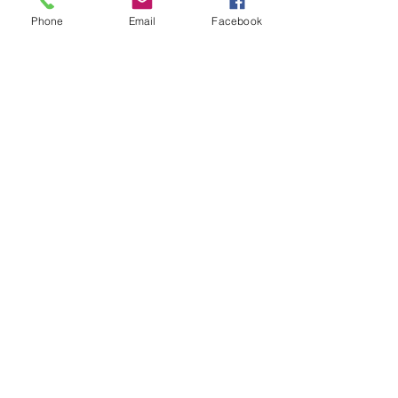
Phone
Email
Facebook
Horaires d'ouverture :
​
Mardi au vendredi
:
9h à 12h - 14h15 à 18h15
Samedi
:
10h à 16h
en continu
Fermé le lundi