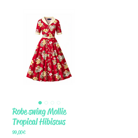
Robe swing Mollie
Tropical Hibiscus
Prix
99,00 €