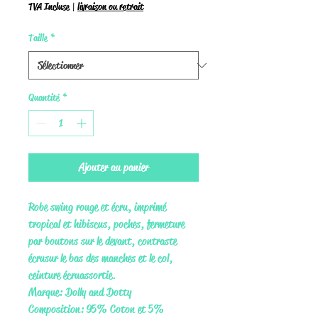
TVA Incluse
|
livraison ou retrait
Taille
*
Quantité
*
Ajouter au panier
Robe swing rouge et écru, imprimé
tropical et hibiscus, poches, fermeture
par boutons sur le devant, contraste
écru sur le bas des manches et le col,
ceinture écru assortie.
Marque: Dolly and Dotty
Composition: 95% Coton et 5%