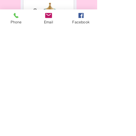
Phone
Email
Facebook
Horaires d'ouverture :
​
Mardi au vendredi
:
9h à 12h - 14h15 à 18h15
Samedi
:
10h à 16h
en continu
Fermé le lundi