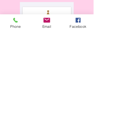
Phone
Email
Facebook
Horaires d'ouverture :
​
Mardi au vendredi
:
9h à 12h - 14h15 à 18h15
Samedi
:
10h à 16h
en continu
Fermé le lundi