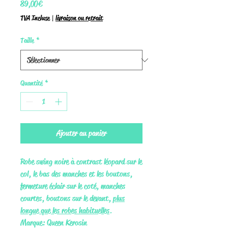
Prix
89,00 €
TVA Incluse
|
livraison ou retrait
Taille
*
Quantité
*
Ajouter au panier
Robe swing noire à contrast léopard sur le
col, le bas des manches et les boutons,
fermeture éclair sur le coté, manches
courtes, boutons sur le devant,
plus
longue que les robes habituelles
.
Marque: Queen Kerosin