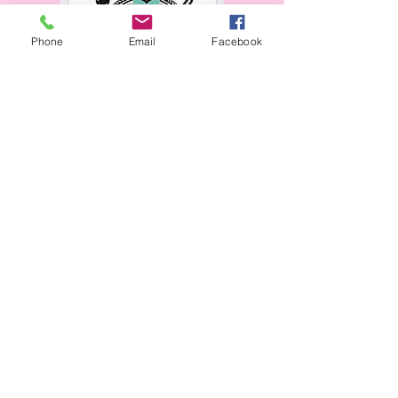
Phone
Email
Facebook
Horaires d'ouverture :
​
Mardi au vendredi
:
9h à 12h - 14h15 à 18h15
Samedi
:
10h à 16h
en continu
Fermé le lundi