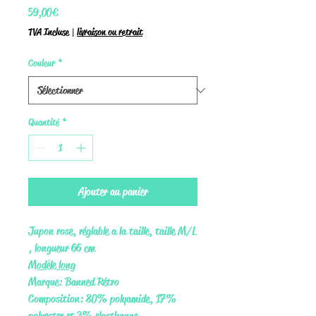
Prix
59,00 €
TVA Incluse
|
livraison ou retrait
Couleur
*
Quantité
*
Ajouter au panier
Jupon rose, réglable a la taille, taille M/L
, longueur 66 cm
Modèle long
Marque: Banned Rétro
Composition: 80% polyamide, 17%
polyester et 3% elasthanne