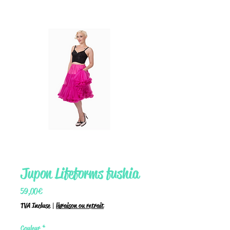
Jupon Lifeforms fushia
Prix
59,00 €
TVA Incluse
|
livraison ou retrait
Couleur
*