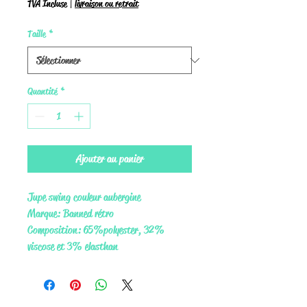
TVA Incluse
|
livraison ou retrait
Taille
*
Quantité
*
Ajouter au panier
Jupe swing couleur aubergine
Marque: Banned rétro
Composition: 65% polyester, 32%
viscose et 3% elasthan