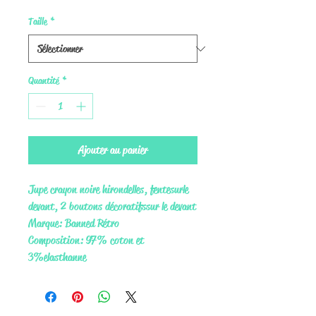
Taille
*
Quantité
*
Ajouter au panier
Jupe crayon noire hirondelles, fente sur le
devant, 2 boutons décoratifs sur le devant
Marque: Banned Rétro
Composition: 97% coton et
3% elasthanne