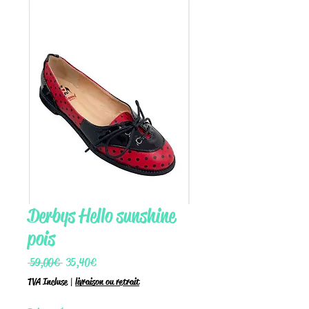
Derbys Hello sunshine
pois
Prix
Prix
 59,00 € 
35,40 €
original
promotionnel
TVA Incluse
|
livraison ou retrait