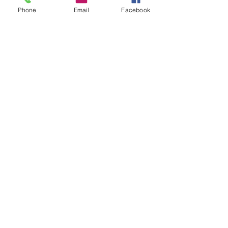
Phone
Email
Facebook
Horaires d'ouverture :
​
Mardi au vendredi
:
9h à 12h - 14h15 à 18h15
Samedi
:
10h à 16h
en continu
Fermé le lundi