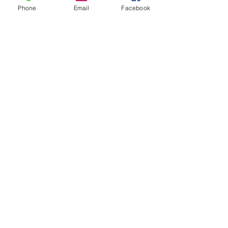
Phone
Email
Facebook
Horaires d'ouverture :
​
Mardi au vendredi
:
9h à 12h - 14h15 à 18h15
Samedi
:
10h à 16h
en continu
Fermé le lundi